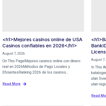
<h1>Mejores casinos online de USA
<h1>Bä
Casinos confiables en 2026</h1>
BankI
Licens
August 7, 2026
August 7,
On This PageMejores casinos online con dinero
real en 2026Métodos de Pago Locales y
In This A
EficientesRanking 2026 de los casinos...
katalogen
utan Sve
utan regis
Read More
Read Mo