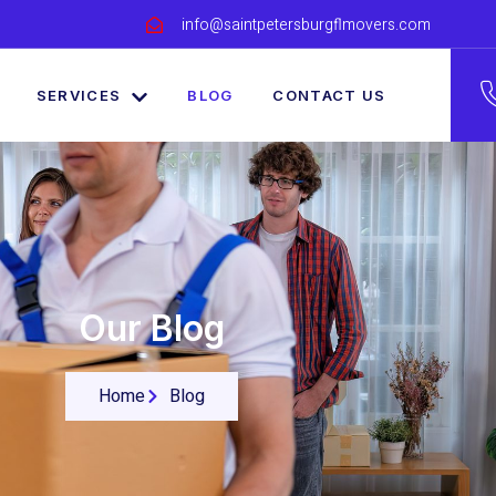
info@saintpetersburgflmovers.com
SERVICES
BLOG
CONTACT US
Our Blog
Home
Blog