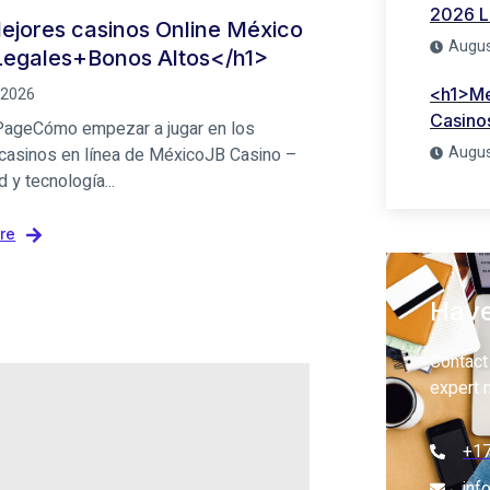
2026 L
jores casinos Online México
Augus
Legales+Bonos Altos</h1>
 2026
<h1>Me
Casino
PageCómo empezar a jugar en los
Augus
casinos en línea de MéxicoJB Casino –
 y tecnología...
re
Have
Contact
expert 
+1
inf