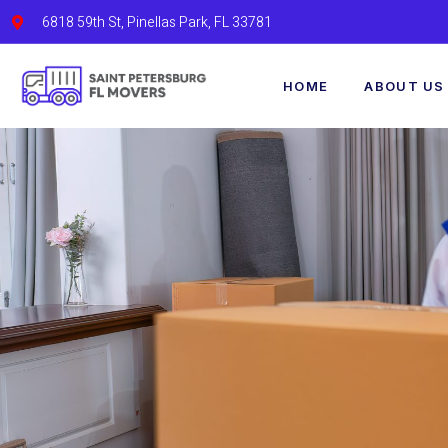
6818 59th St, Pinellas Park, FL 33781
HOME
ABOUT US