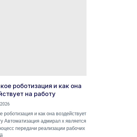
акое роботизация и как она
йствует на работу
 2026
е роботизация и как она воздействует
ту Автоматизация адмирал х является
роцесс передачи реализации рабочих
...