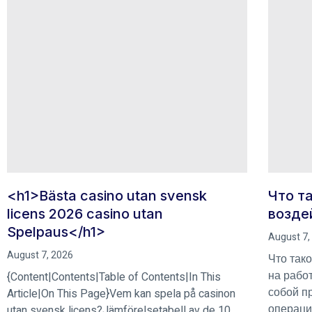
<h1>Bästa casino utan svensk
Что т
licens 2026 ️casino utan
возде
Spelpaus</h1>
August 7,
August 7, 2026
Что тако
на рабо
{Content|Contents|Table of Contents|In This
собой п
Article|On This Page}Vem kan spela på casinon
операций
utan svensk licens?Jämförelsetabell av de 10